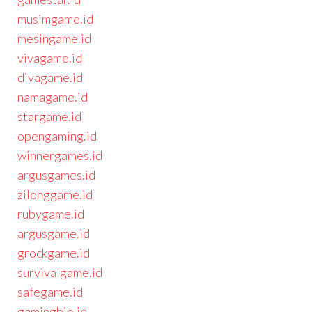
musimgame.id
mesingame.id
vivagame.id
divagame.id
namagame.id
stargame.id
opengaming.id
winnergames.id
argusgames.id
zilonggame.id
rubygame.id
argusgame.id
grockgame.id
survivalgame.id
safegame.id
gamingbio.id