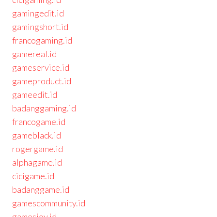
gamingedit.id
gamingshort.id
francogaming.id
gamereal.id
gameservice.id
gameproduct.id
gameedit.id
badanggaming.id
francogame.id
gameblack.id
rogergame.id
alphagame.id
cicigame.id
badanggame.id
gamescommunity.id
gamesjoy.id