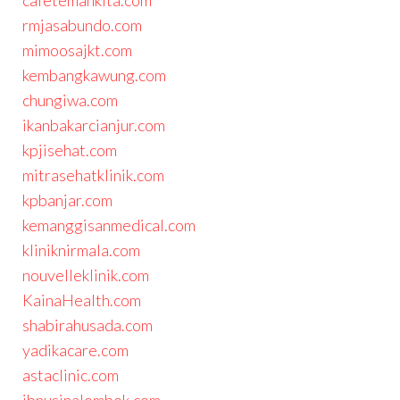
cafetemankita.com
rmjasabundo.com
mimoosajkt.com
kembangkawung.com
chungiwa.com
ikanbakarcianjur.com
kpjisehat.com
mitrasehatklinik.com
kpbanjar.com
kemanggisanmedical.com
kliniknirmala.com
nouvelleklinik.com
KainaHealth.com
shabirahusada.com
yadikacare.com
astaclinic.com