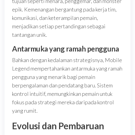
tujuan seperti menara, penggemar, dan monster
epik. Kemenangan bergantung pada kerja tim,
komunikasi, dan keterampilan pemain,
menjadikan setiap pertandingan sebagai
tantangan unik.
Antarmuka yang ramah pengguna
Bahkan dengan kedalaman strategisnya, Mobile
Legend mempertahankan antarmuka yang ramah
pengguna yang menarik bagi pemain
berpengalaman dan pendatang baru. Sistem
kontrol intuitif, memungkinkan pemain untuk
fokus pada strategi mereka daripada kontrol
yang rumit.
Evolusi dan Pembaruan