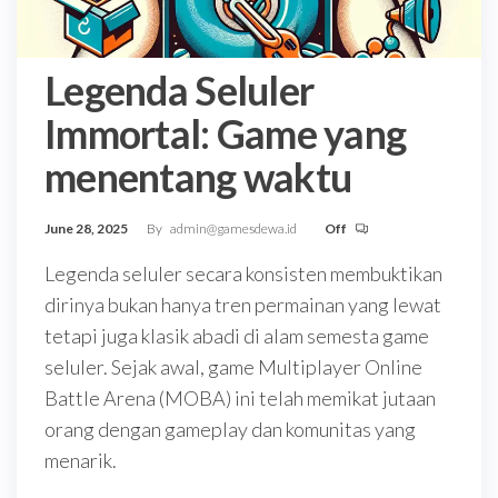
Legenda Seluler
Immortal: Game yang
menentang waktu
June 28, 2025
By
admin@gamesdewa.id
Off
Legenda seluler secara konsisten membuktikan
dirinya bukan hanya tren permainan yang lewat
tetapi juga klasik abadi di alam semesta game
seluler. Sejak awal, game Multiplayer Online
Battle Arena (MOBA) ini telah memikat jutaan
orang dengan gameplay dan komunitas yang
menarik.