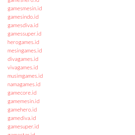
gamesmesin.id
gamesindo.id
gamesdiva.id
gamessuper.id
herogames.id
mesingames.id
divagames.id
vivagames.id
musimgames.id
namagames.id
gamecore.id
gamemesin.id
gamehero.id
gamediva.id
gamesuper.id
gamestar.id