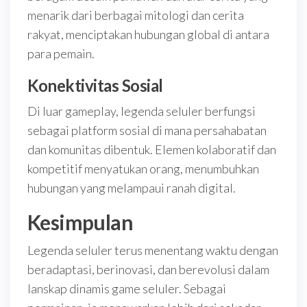
menarik dari berbagai mitologi dan cerita
rakyat, menciptakan hubungan global di antara
para pemain.
Konektivitas Sosial
Di luar gameplay, legenda seluler berfungsi
sebagai platform sosial di mana persahabatan
dan komunitas dibentuk. Elemen kolaboratif dan
kompetitif menyatukan orang, menumbuhkan
hubungan yang melampaui ranah digital.
Kesimpulan
Legenda seluler terus menentang waktu dengan
beradaptasi, berinovasi, dan berevolusi dalam
lanskap dinamis game seluler. Sebagai