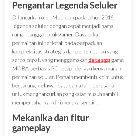
Pengantar Legenda Seluler
Diluncurkan oleh Moonton pada tahun 2016,
legenda seluler dengan cepat menjadi nama
rumah tangga untuk gamer. Daya pikat
permainan ini terletak pada perpaduan
kompleksitas strategis dan pertempuran yang
serba cepat, yang menggemakan
data sgp
game
MOBA berbasis PC tetapi dengan kenyamanan
permainan seluler. Pemain membentuk tim untuk
bertarung melawan satu sama lain, berusaha
untuk menghancurkan pangkalan musuh sambil
mempertahankan diri mereka sendiri.
Mekanika dan fitur
gameplay