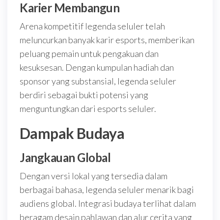
Karier Membangun
Arena kompetitif legenda seluler telah
meluncurkan banyak karir esports, memberikan
peluang pemain untuk pengakuan dan
kesuksesan. Dengan kumpulan hadiah dan
sponsor yang substansial, legenda seluler
berdiri sebagai bukti potensi yang
menguntungkan dari esports seluler.
Dampak Budaya
Jangkauan Global
Dengan versi lokal yang tersedia dalam
berbagai bahasa, legenda seluler menarik bagi
audiens global. Integrasi budaya terlihat dalam
beragam desain pahlawan dan alur cerita yang