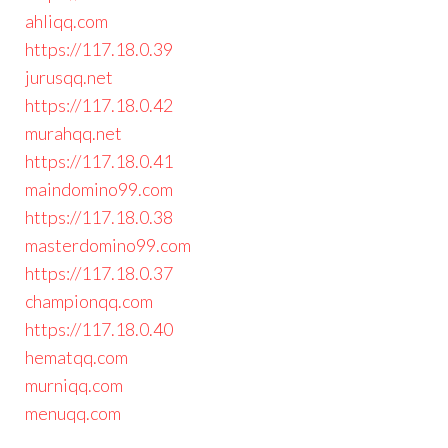
ahliqq.com
https://117.18.0.39
jurusqq.net
https://117.18.0.42
murahqq.net
https://117.18.0.41
maindomino99.com
https://117.18.0.38
masterdomino99.com
https://117.18.0.37
championqq.com
https://117.18.0.40
hematqq.com
murniqq.com
menuqq.com