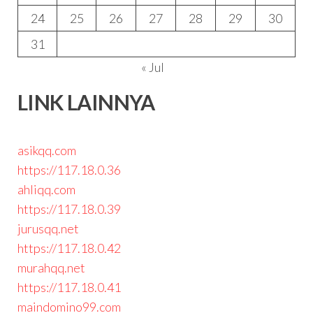
24
25
26
27
28
29
30
31
« Jul
LINK LAINNYA
asikqq.com
https://117.18.0.36
ahliqq.com
https://117.18.0.39
jurusqq.net
https://117.18.0.42
murahqq.net
https://117.18.0.41
maindomino99.com