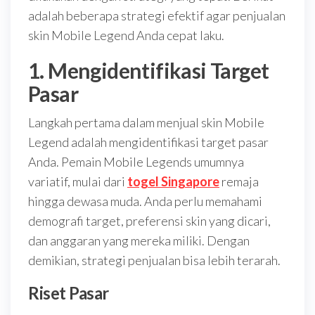
adalah beberapa strategi efektif agar penjualan
skin Mobile Legend Anda cepat laku.
1. Mengidentifikasi Target
Pasar
Langkah pertama dalam menjual skin Mobile
Legend adalah mengidentifikasi target pasar
Anda. Pemain Mobile Legends umumnya
variatif, mulai dari
togel Singapore
remaja
hingga dewasa muda. Anda perlu memahami
demografi target, preferensi skin yang dicari,
dan anggaran yang mereka miliki. Dengan
demikian, strategi penjualan bisa lebih terarah.
Riset Pasar