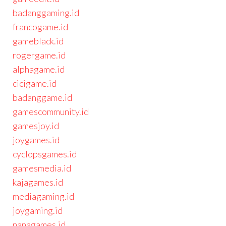
badanggaming.id
francogame.id
gameblack.id
rogergame.id
alphagame.id
cicigame.id
badanggame.id
gamescommunity.id
gamesjoy.id
joygames.id
cyclopsgames.id
gamesmedia.id
kajagames.id
mediagaming.id
joygaming.id
nanagames.id