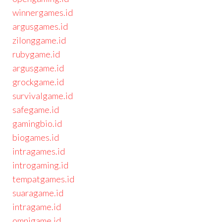
winnergames.id
argusgames.id
zilonggame.id
rubygame.id
argusgame.id
grockgame.id
survivalgame.id
safegame.id
gamingbio.id
biogames.id
intragames.id
introgaming.id
tempatgames.id
suaragame.id
intragame.id
omnigame.id