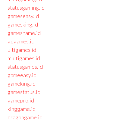
statusgaming.id
gameseasy.id
gamesking.id
gamesname.id
gogames.id
ultigames.id
multigames.id
statusgames.id
gameeasy.id
gameking.id
gamestatus.id
gamepro.id
kinggame.id
dragongame.id