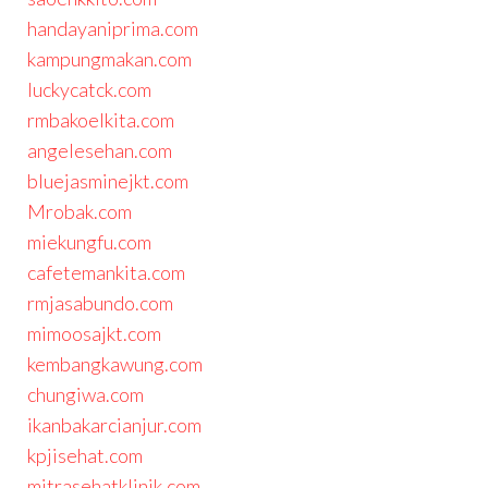
handayaniprima.com
kampungmakan.com
luckycatck.com
rmbakoelkita.com
angelesehan.com
bluejasminejkt.com
Mrobak.com
miekungfu.com
cafetemankita.com
rmjasabundo.com
mimoosajkt.com
kembangkawung.com
chungiwa.com
ikanbakarcianjur.com
kpjisehat.com
mitrasehatklinik.com