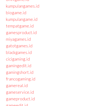
kumpulangames.id
biogame.id
kumpulangame.id
tempatgame.id
gamesproduct.id
miyagames.id
gatotgames.id
blackgames.id
cicigaming.id
gamingedit.id
gamingshort.id
francogaming.id
gamereal.id
gameservice.id
gameproduct.id
gameedit.id