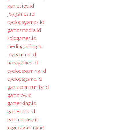
gamesjoy.id
joygames.id
cyclopsgames.id
gamesmedia.id
kajagames.id
mediagaming.id
joygaming.id
nanagames.id
cyclopsgaming.id
cyclopsgame.id
gamecommunity.id
gamejoy.id
gamerking.id
gamerpro.id
gamingeasy.id
kaguragaming.id