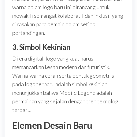
warna dalam logo baru ini dirancang untuk
mewakili semangat kolaboratif dan inklusif yang
dirasakan para pemain dalam setiap
pertandingan.
3. Simbol Kekinian
Di era digital, logo yang kuat harus
memancarkan kesan modern dan futuristik.
Warna-warna cerah serta bentuk geometris
pada logo terbaru adalah simbol kekinian,
menunjukkan bahwa Mobile Legend adalah
permainan yang sejalan dengan tren teknologi
terbaru.
Elemen Desain Baru