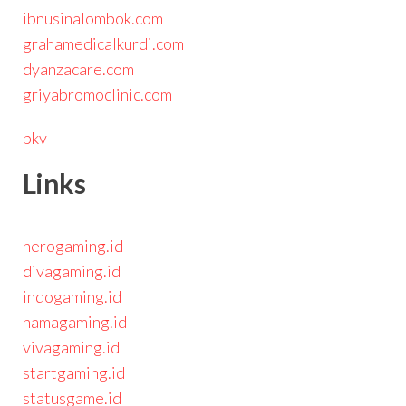
ibnusinalombok.com
grahamedicalkurdi.com
dyanzacare.com
griyabromoclinic.com
pkv
Links
herogaming.id
divagaming.id
indogaming.id
namagaming.id
vivagaming.id
startgaming.id
statusgame.id