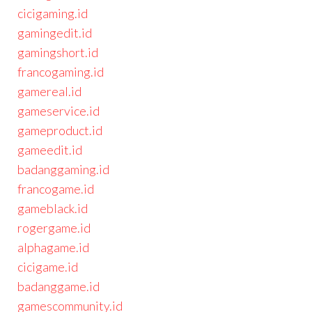
cicigaming.id
gamingedit.id
gamingshort.id
francogaming.id
gamereal.id
gameservice.id
gameproduct.id
gameedit.id
badanggaming.id
francogame.id
gameblack.id
rogergame.id
alphagame.id
cicigame.id
badanggame.id
gamescommunity.id