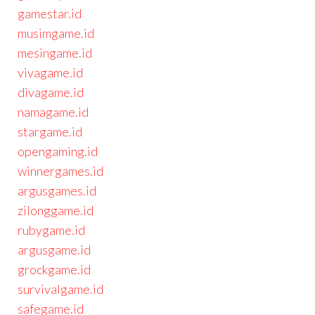
gamestar.id
musimgame.id
mesingame.id
vivagame.id
divagame.id
namagame.id
stargame.id
opengaming.id
winnergames.id
argusgames.id
zilonggame.id
rubygame.id
argusgame.id
grockgame.id
survivalgame.id
safegame.id