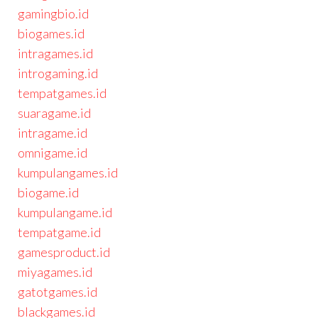
gamingbio.id
biogames.id
intragames.id
introgaming.id
tempatgames.id
suaragame.id
intragame.id
omnigame.id
kumpulangames.id
biogame.id
kumpulangame.id
tempatgame.id
gamesproduct.id
miyagames.id
gatotgames.id
blackgames.id