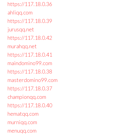
https://117.18.0.36
ahliqq.com
https://117.18.0.39
jurusqq.net
https://117.18.0.42
murahqq.net
https://117.18.0.41
maindomino99.com
https://117.18.0.38
masterdomino99.com
https://117.18.0.37
championqq.com
https://117.18.0.40
hematqq.com
murniqq.com
menuqq.com