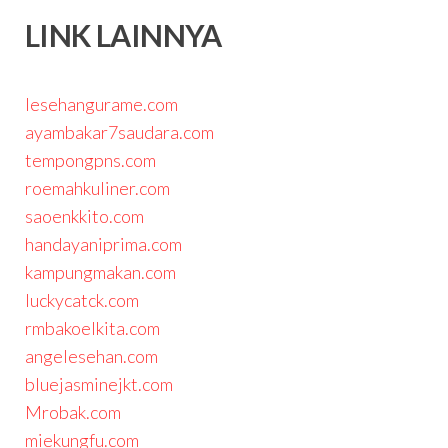
LINK LAINNYA
lesehangurame.com
ayambakar7saudara.com
tempongpns.com
roemahkuliner.com
saoenkkito.com
handayaniprima.com
kampungmakan.com
luckycatck.com
rmbakoelkita.com
angelesehan.com
bluejasminejkt.com
Mrobak.com
miekungfu.com