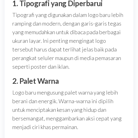
1. Tipografi yang Diperbarui
Tipografi yang digunakan dalam logo baru lebih
ramping dan modern, dengan garis-garis tegas
yang memudahkan untuk dibaca pada berbagai
ukuran layar. Ini penting mengingat logo
tersebut harus dapat terlihat jelas baik pada
perangkat seluler maupun di media pemasaran
seperti poster dan iklan.
2. Palet Warna
Logo baru mengusung palet warna yang lebih
berani dan energik. Warna-warna ini dipilih
untuk menciptakan kesan yang hidup dan
bersemangat, menggambarkan aksi cepat yang
menjadi ciri khas permainan.