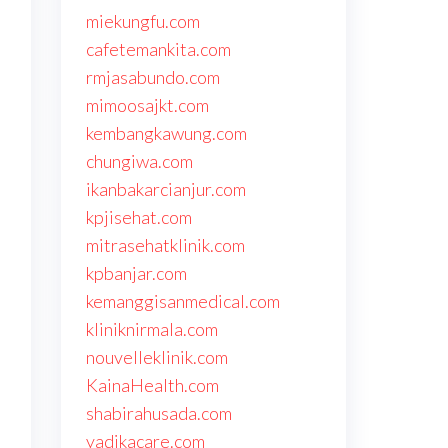
miekungfu.com
cafetemankita.com
rmjasabundo.com
mimoosajkt.com
kembangkawung.com
chungiwa.com
ikanbakarcianjur.com
kpjisehat.com
mitrasehatklinik.com
kpbanjar.com
kemanggisanmedical.com
kliniknirmala.com
nouvelleklinik.com
KainaHealth.com
shabirahusada.com
yadikacare.com