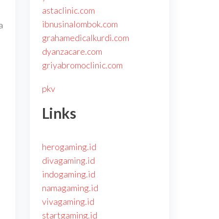
astaclinic.com
ibnusinalombok.com
a
grahamedicalkurdi.com
dyanzacare.com
griyabromoclinic.com
pkv
Links
herogaming.id
divagaming.id
indogaming.id
namagaming.id
vivagaming.id
startgaming.id