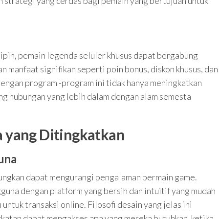
 strategi yang cerdas bagi pemain yang bertujuan untuk
ipin, pemain legenda seluler khusus dapat bergabung
manfaat signifikan seperti poin bonus, diskon khusus, dan
 dengan program -program ini tidak hanya meningkatkan
ng hubungan yang lebih dalam dengan alam semesta
 yang Ditingkatkan
una
ungkan dapat mengurangi pengalaman bermain game.
una dengan platform yang bersih dan intuitif yang mudah
ntuk transaksi online. Filosofi desain yang jelas ini
katan dapat mengakses apa yang mereka butuhkan, ketika