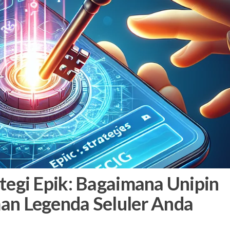
egi Epik: Bagaimana Unipin
n Legenda Seluler Anda