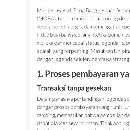
Mobile Legend: Bang Bang, sebuah fenome
(MOBA), terus memikat jutaan orang di se
kedalaman strategis, dan semangat kompeti
hidup bagi banyak orang. Ketika pemain 
mereka dan mencapai status legendaris, 
adalah yang terpenting. Masukkan Unipin,
dengan legenda seluler, membuka strateg
1. Proses pembayaran y
Transaksi tanpa gesekan
Dalam panasnya pertandingan legenda se
dengan proses pembayaran yang rumit. U
ramping, memastikan bahwa pembelian dala
dapat diakses secara instan. Tidak ada l