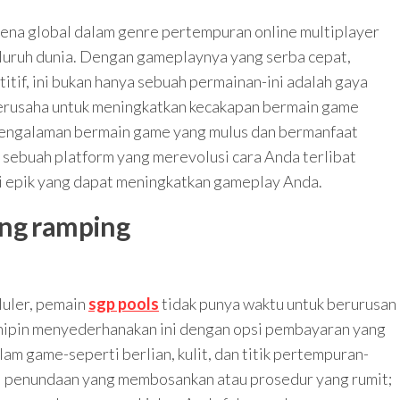
na global dalam genre pertempuran online multiplayer
luruh dunia. Dengan gameplaynya yang serba cepat,
tif, ini bukan hanya sebuah permainan-ini adalah gaya
berusaha untuk meningkatkan kecakapan bermain game
pengalaman bermain game yang mulus dan bermanfaat
 sebuah platform yang merevolusi cara Anda terlibat
i epik yang dapat meningkatkan gameplay Anda.
ang ramping
luler, pemain
sgp pools
tidak punya waktu untuk berurusan
nipin menyederhanakan ini dengan opsi pembayaran yang
m game-seperti berlian, kulit, dan titik pertempuran-
agi penundaan yang membosankan atau prosedur yang rumit;