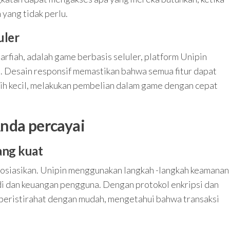
yang tidak perlu.
uler
rfiah, adalah game berbasis seluler, platform Unipin
. Desain responsif memastikan bahwa semua fitur dapat
bih kecil, melakukan pembelian dalam game dengan cepat
nda percayai
ang kuat
egosiasikan. Unipin menggunakan langkah -langkah keamanan
adi dan keuangan pengguna. Dengan protokol enkripsi dan
 beristirahat dengan mudah, mengetahui bahwa transaksi