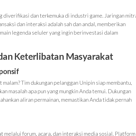
 diverifikasi dan terkemuka di industri game. Jaringan mitr
nsaksi dan interaksi adalah sah dan andal, memberikan
main legenda seluler yang ingin berinvestasi dalam
dan Keterlibatan Masyarakat
ponsif
t malam? Tim dukungan pelanggan Unipin siap membantu,
an masalah apa pun yang mungkin Anda temui. Dukungan
hankan aliran permainan, memastikan Anda tidak pernah
melalui forum, acara, dan interaksi media sosial. Platform