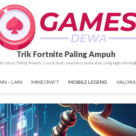
Trik Fortnite Paling Ampuh
tnite tahun Paling Ampuh. Cocok buat yang baru mulai atau yang ingin mening
AIN – LAIN
MINECRAFT
MOBILE LEGEND
VALOR