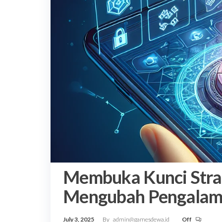
Membuka Kunci Strat
Mengubah Pengalama
July 3, 2025
By
admin@gamesdewa.id
Off