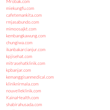
Mrobak.com
miekungfu.com
cafetemankita.com
rmjasabundo.com
mimoosajkt.com
kembangkawung.com
chungiwa.com
ikanbakarcianjur.com
kpjisehat.com
mitrasehatklinik.com
kpbanjar.com
kemanggisanmedical.com
kliniknirmala.com
nouvelleklinik.com
KainaHealth.com
shabirahusada.com