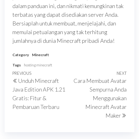
dalam panduan ini, dan nikmati kemungkinan tak
terbatas yang dapat disediakan server Anda.
Bersiaplah untuk membuat, menjelajahi, dan
memulai petualangan yang tak terhitung
jumlahnya di dunia Minecraft pribadi Anda!
Category
Minecraft
Tags
hosting minecraft
Post
Previous
PREVIOUS
NEXT
Next
Unduh Minecraft
Cara Membuat Avatar
navigation
Post
Post
Java Edition APK 1.21
Sempurna Anda
Gratis: Fitur &
Menggunakan
Pembaruan Terbaru
Minecraft Avatar
Maker