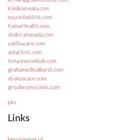
kliniknirmala.com
nouvelleklinik.com
KainaHealth.com
shabirahusada.com
yadikacare.com
astaclinic.com
ibnusinalombok.com
grahamedicalkurdi.com
dyanzacare.com
griyabromoclinic.com
pkv
Links
herogaming.id