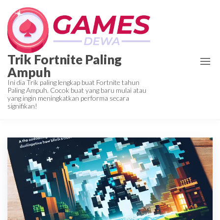
Skip
to
the
content
Trik Fortnite Paling
Ampuh
Ini dia Trik paling lengkap buat Fortnite tahun
Paling Ampuh. Cocok buat yang baru mulai atau
yang ingin meningkatkan performa secara
signifikan!