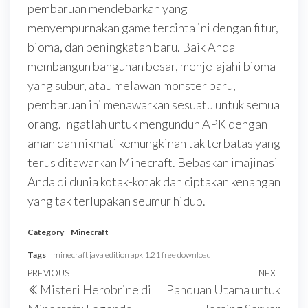
pembaruan mendebarkan yang
menyempurnakan game tercinta ini dengan fitur,
bioma, dan peningkatan baru. Baik Anda
membangun bangunan besar, menjelajahi bioma
yang subur, atau melawan monster baru,
pembaruan ini menawarkan sesuatu untuk semua
orang. Ingatlah untuk mengunduh APK dengan
aman dan nikmati kemungkinan tak terbatas yang
terus ditawarkan Minecraft. Bebaskan imajinasi
Anda di dunia kotak-kotak dan ciptakan kenangan
yang tak terlupakan seumur hidup.
Category
Minecraft
Tags
minecraft java edition apk 1.21 free download
Post
Previous
PREVIOUS
NEXT
Next
Misteri Herobrine di
Panduan Utama untuk
navigation
Post
Post