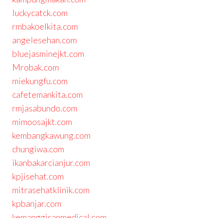
luckycatck.com
rmbakoelkita.com
angelesehan.com
bluejasminejkt.com
Mrobak.com
miekungfu.com
cafetemankita.com
rmjasabundo.com
mimoosajkt.com
kembangkawung.com
chungiwa.com
ikanbakarcianjur.com
kpjisehat.com
mitrasehatklinik.com
kpbanjar.com
kemanggisanmedical.com