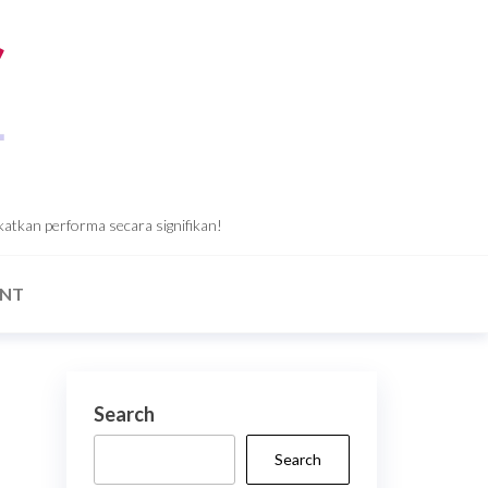
katkan performa secara signifikan!
ANT
Search
Search