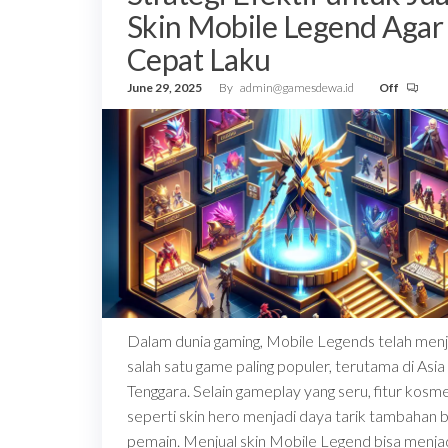
Skin Mobile Legend Agar
Cepat Laku
June 29, 2025
By
admin@gamesdewa.id
Off
Dalam dunia gaming, Mobile Legends telah menj
salah satu game paling populer, terutama di Asia
Tenggara. Selain gameplay yang seru, fitur kosme
seperti skin hero menjadi daya tarik tambahan b
pemain. Menjual skin Mobile Legend bisa menja