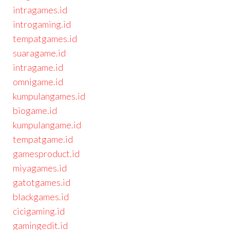
intragames.id
introgaming.id
tempatgames.id
suaragame.id
intragame.id
omnigame.id
kumpulangames.id
biogame.id
kumpulangame.id
tempatgame.id
gamesproduct.id
miyagames.id
gatotgames.id
blackgames.id
cicigaming.id
gamingedit.id