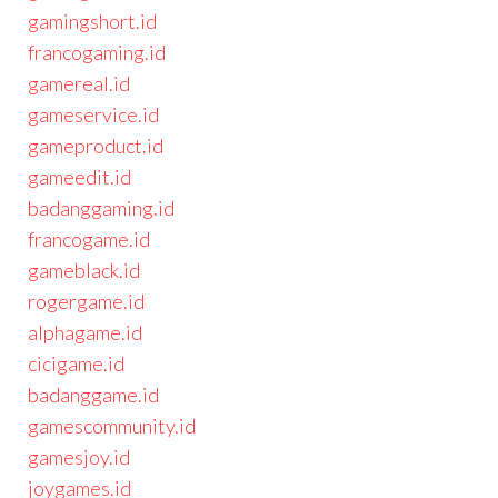
gamingshort.id
francogaming.id
gamereal.id
gameservice.id
gameproduct.id
gameedit.id
badanggaming.id
francogame.id
gameblack.id
rogergame.id
alphagame.id
cicigame.id
badanggame.id
gamescommunity.id
gamesjoy.id
joygames.id