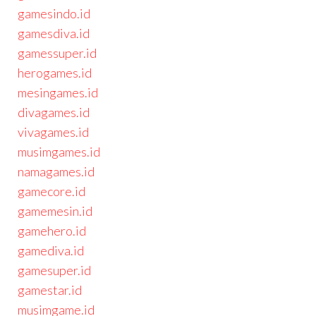
gamesindo.id
gamesdiva.id
gamessuper.id
herogames.id
mesingames.id
divagames.id
vivagames.id
musimgames.id
namagames.id
gamecore.id
gamemesin.id
gamehero.id
gamediva.id
gamesuper.id
gamestar.id
musimgame.id