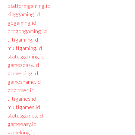
platformgaming.id
kinggaming.id
gogaming.id
dragongaming.id
ultigaming.id
multigaming.id
statusgaming.id
gameseasy.id
gamesking.id
gamesname.id
gogames.id
ultigames.id
multigames.id
statusgames.id
gameeasy.id
gameking.id