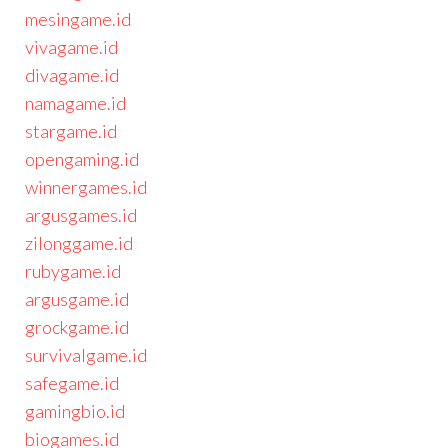
mesingame.id
vivagame.id
divagame.id
namagame.id
stargame.id
opengaming.id
winnergames.id
argusgames.id
zilonggame.id
rubygame.id
argusgame.id
grockgame.id
survivalgame.id
safegame.id
gamingbio.id
biogames.id