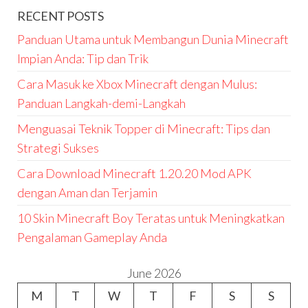
RECENT POSTS
Panduan Utama untuk Membangun Dunia Minecraft
Impian Anda: Tip dan Trik
Cara Masuk ke Xbox Minecraft dengan Mulus:
Panduan Langkah-demi-Langkah
Menguasai Teknik Topper di Minecraft: Tips dan
Strategi Sukses
Cara Download Minecraft 1.20.20 Mod APK
dengan Aman dan Terjamin
10 Skin Minecraft Boy Teratas untuk Meningkatkan
Pengalaman Gameplay Anda
June 2026
M
T
W
T
F
S
S