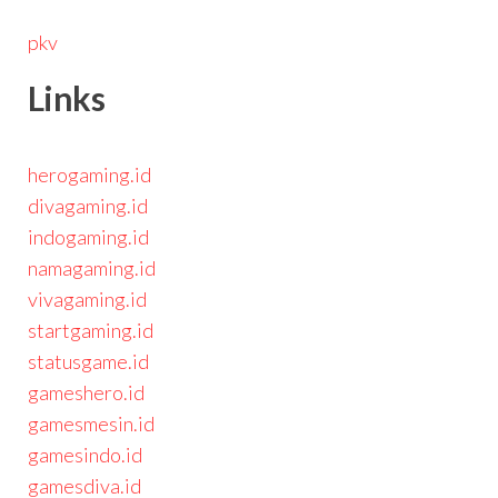
pkv
Links
herogaming.id
divagaming.id
indogaming.id
namagaming.id
vivagaming.id
startgaming.id
statusgame.id
gameshero.id
gamesmesin.id
gamesindo.id
gamesdiva.id