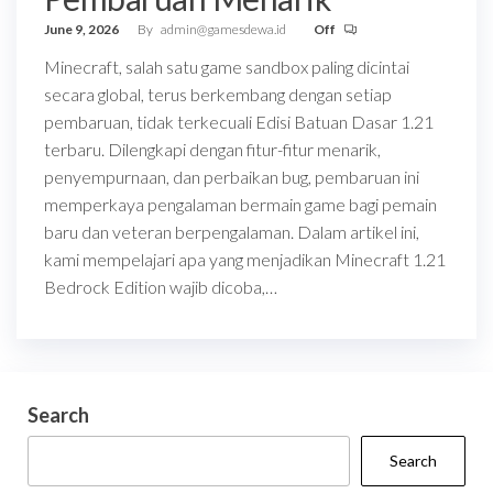
June 9, 2026
By
admin@gamesdewa.id
Off
Minecraft, salah satu game sandbox paling dicintai
secara global, terus berkembang dengan setiap
pembaruan, tidak terkecuali Edisi Batuan Dasar 1.21
terbaru. Dilengkapi dengan fitur-fitur menarik,
penyempurnaan, dan perbaikan bug, pembaruan ini
memperkaya pengalaman bermain game bagi pemain
baru dan veteran berpengalaman. Dalam artikel ini,
kami mempelajari apa yang menjadikan Minecraft 1.21
Bedrock Edition wajib dicoba,…
Search
Search