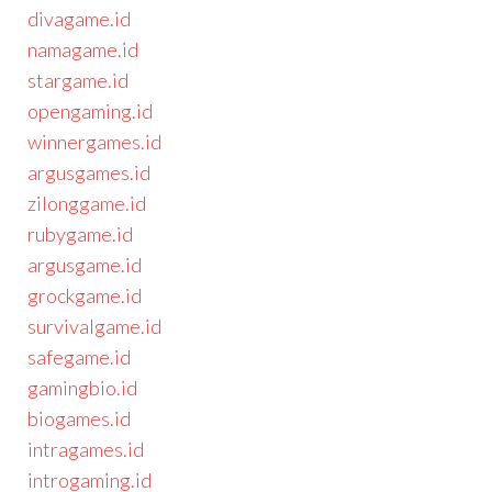
divagame.id
namagame.id
stargame.id
opengaming.id
winnergames.id
argusgames.id
zilonggame.id
rubygame.id
argusgame.id
grockgame.id
survivalgame.id
safegame.id
gamingbio.id
biogames.id
intragames.id
introgaming.id