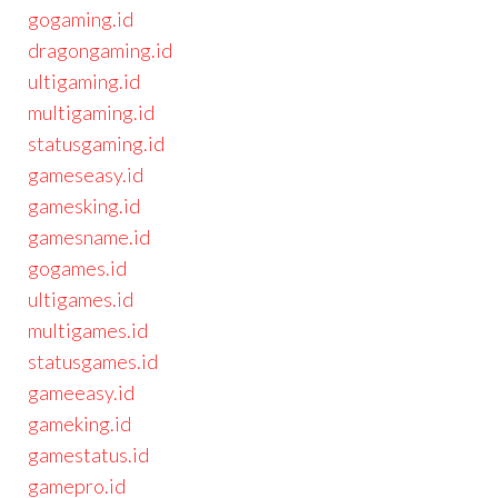
gogaming.id
dragongaming.id
ultigaming.id
multigaming.id
statusgaming.id
gameseasy.id
gamesking.id
gamesname.id
gogames.id
ultigames.id
multigames.id
statusgames.id
gameeasy.id
gameking.id
gamestatus.id
gamepro.id