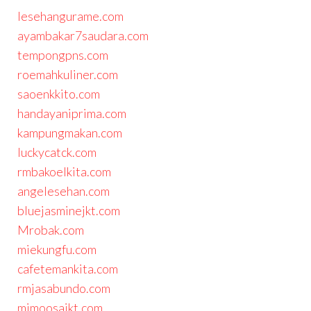
lesehangurame.com
ayambakar7saudara.com
tempongpns.com
roemahkuliner.com
saoenkkito.com
handayaniprima.com
kampungmakan.com
luckycatck.com
rmbakoelkita.com
angelesehan.com
bluejasminejkt.com
Mrobak.com
miekungfu.com
cafetemankita.com
rmjasabundo.com
mimoosajkt.com