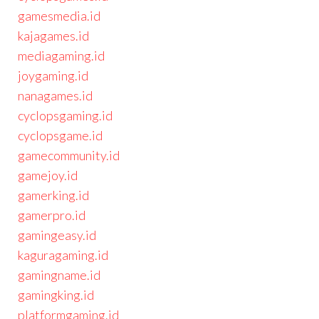
gamesmedia.id
kajagames.id
mediagaming.id
joygaming.id
nanagames.id
cyclopsgaming.id
cyclopsgame.id
gamecommunity.id
gamejoy.id
gamerking.id
gamerpro.id
gamingeasy.id
kaguragaming.id
gamingname.id
gamingking.id
platformgaming.id