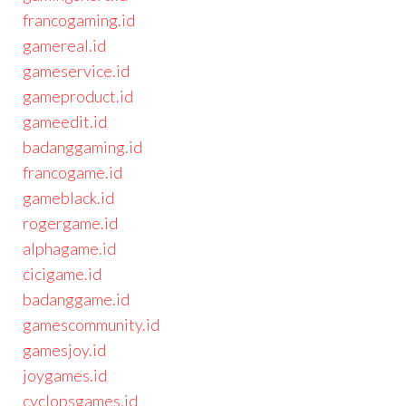
francogaming.id
gamereal.id
gameservice.id
gameproduct.id
gameedit.id
badanggaming.id
francogame.id
gameblack.id
rogergame.id
alphagame.id
cicigame.id
badanggame.id
gamescommunity.id
gamesjoy.id
joygames.id
cyclopsgames.id