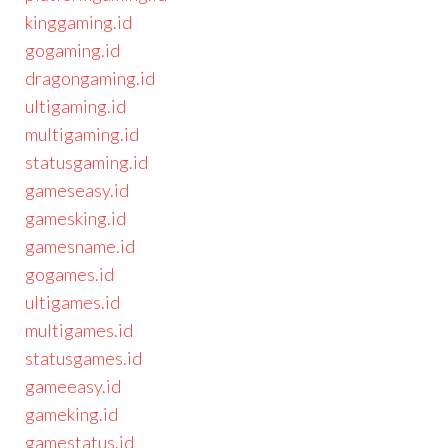
kinggaming.id
gogaming.id
dragongaming.id
ultigaming.id
multigaming.id
statusgaming.id
gameseasy.id
gamesking.id
gamesname.id
gogames.id
ultigames.id
multigames.id
statusgames.id
gameeasy.id
gameking.id
gamestatus.id