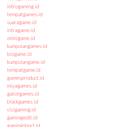
introgaming.id
tempatgames.id
suaragame.id
intragame.id
omnigame.id
kumpulangames.id
biogame.id
kumpulangame.id
tempatgame.id
gamesproduct.id
miyagames.id
gatotgames.id
blackgames.id
cicigaming.id
gamingedit.id
gamingshort.id